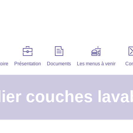
oire
Présentation
Documents
Les menus à venir
Con
lier couches lava