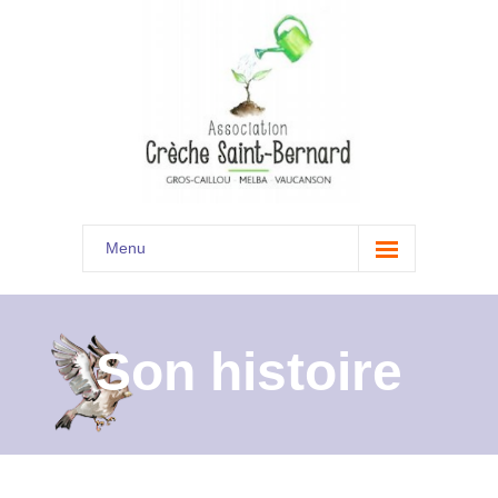
Menu
Accueil
Son histoire
Son histoire
Présentation
Documents
Les menus à venir