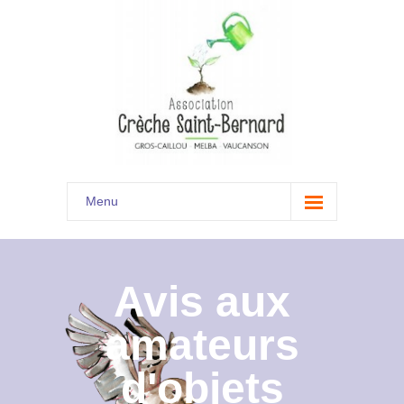
Menu
Accueil
Son histoire
Avis aux
Présentation
amateurs
Documents
d'objets
Les menus à venir