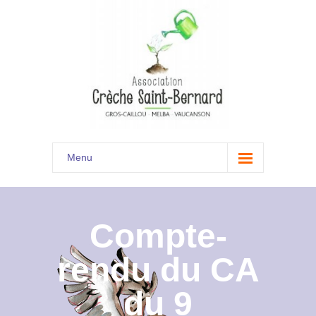
Menu
Accueil
Son histoire
Compte-
Présentation
rendu du CA
Documents
du 9
Les menus à venir