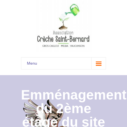
Menu
Accueil
Son histoire
Emménagement
Présentation
du 2ème
Documents
étage du site
Les menus à venir