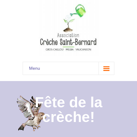
Menu
Accueil
Son histoire
Fête de la
Présentation
crèche!
Documents
Les menus à venir