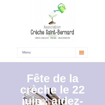
Menu
Accueil
Son histoire
Fête de la
Présentation
crèche le 22
Documents
juin : aidez-
Les menus à venir