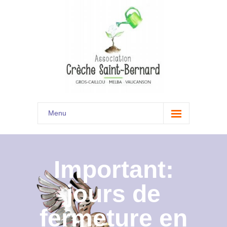
Menu
Accueil
Son histoire
Important:
Présentation
jours de
Documents
fermeture en
Les menus à venir