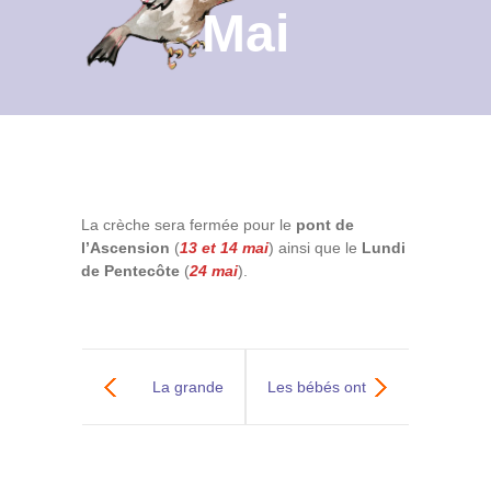
Mai
Contact
Archives du blog
Recrutement
La crèche sera fermée pour le
pont de
l’Ascension
(
13 et 14 mai
) ainsi que le
Lundi
de Pentecôte
(
24 mai
).
La grande
Les bébés ont
lessive 2021
besoin des