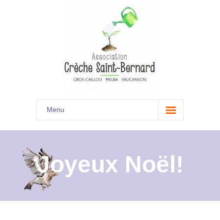
Menu
Accueil
Son histoire
Joyeux Noël!
Présentation
Documents
Les menus à venir