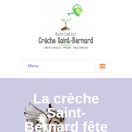
Menu
Accueil
Son histoire
La crèche
Présentation
Saint-
Documents
Bernard fête
Les menus à venir