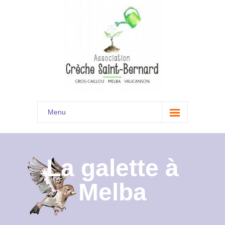
Menu
Accueil
Son histoire
La galette à
Présentation
Melba
Documents
Les menus à venir