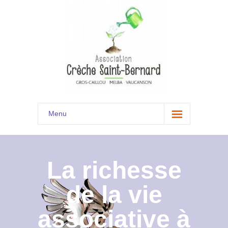
Menu
Accueil
Son histoire
La richesse
Présentation
de la vie
Documents
associative à
Les menus à venir