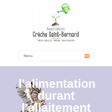
Menu
Accueil
Son histoire
l’alimentation
Présentation
durant
Documents
l’allaitement
Les menus à venir