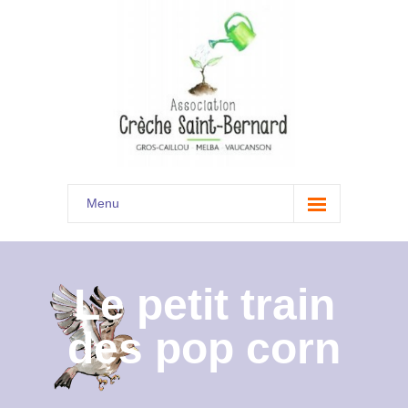
Menu
Accueil
Son histoire
Le petit train
Présentation
des pop corn
Documents
Les menus à venir