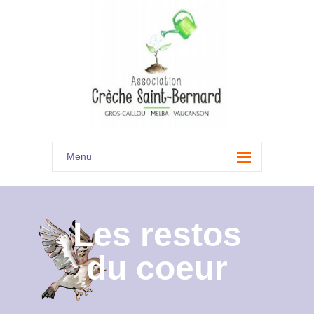
Menu
Accueil
Son histoire
Les restos
Présentation
du coeur
Documents
Les menus à venir