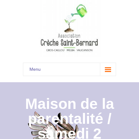
Menu
Accueil
Son histoire
Maison de la
Présentation
parentalité /
Documents
samedi 2
Les menus à venir