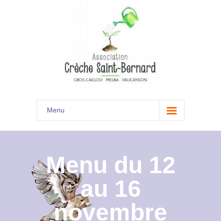
Menu
Accueil
Son histoire
Menu du 12
Présentation
au 16
Documents
novembre
Les menus à venir