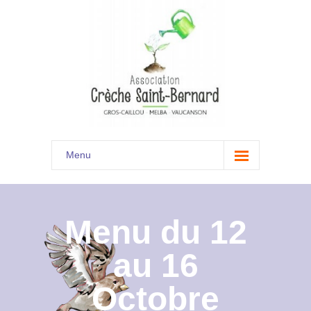
Menu
Accueil
Son histoire
Menu du 12
Présentation
au 16
Documents
Octobre
Les menus à venir