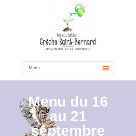
Menu
Accueil
Son histoire
Menu du 16
Présentation
au 21
Documents
septembre
Les menus à venir