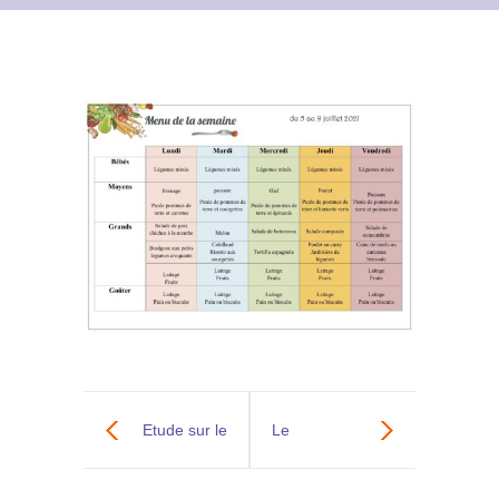
Contact
Archives du blog
Recrutement
Etude sur le
Le
sommeil de
développement