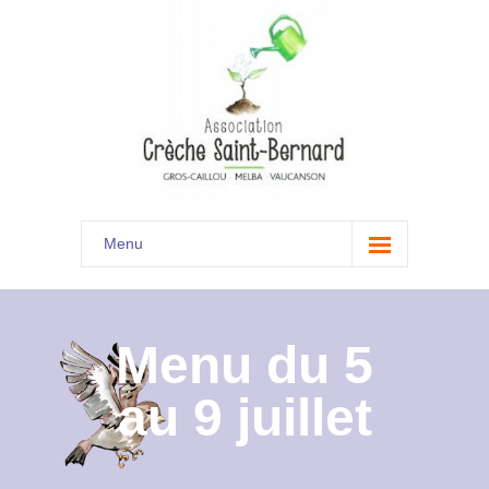
Menu
Accueil
Son histoire
Menu du 5
Présentation
au 9 juillet
Documents
Les menus à venir