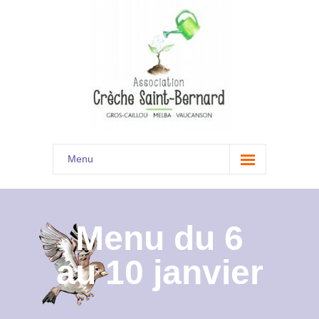
Menu
Accueil
Son histoire
Menu du 6
Présentation
au 10 janvier
Documents
Les menus à venir