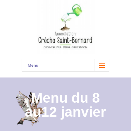
Menu
Accueil
Son histoire
Menu du 8
Présentation
au12 janvier
Documents
Les menus à venir