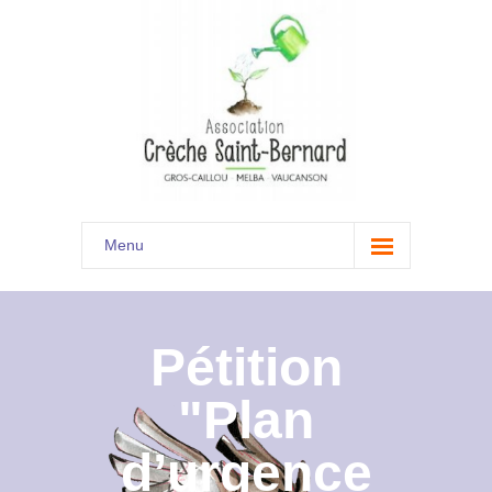
Menu
Accueil
Son histoire
Pétition
Présentation
"Plan
Documents
d’urgence
Les menus à venir