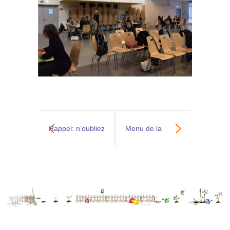
Rappel: n’oubliez
Menu de la
pas de répondre
semaine du 20
au sondage!
au 24 Novembre