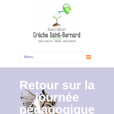
Menu
Accueil
Son histoire
Retour sur la
Présentation
journée
Documents
pédagogique
Les menus à venir