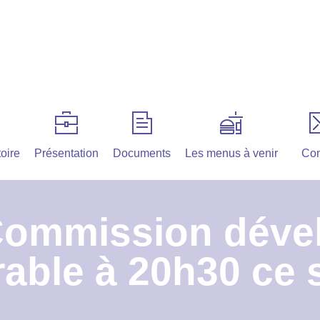
oire
Présentation
Documents
Les menus à venir
Con
Commission déve
able à 20h30 ce 