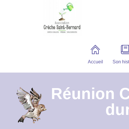
Accueil
Son hist
Réunion 
dur