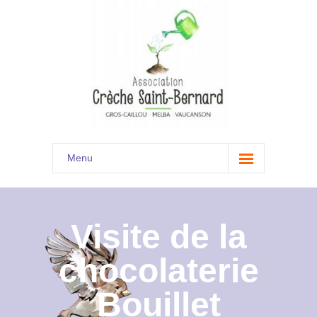
Menu
Accueil
Son histoire
Visite de la
Présentation
chocolaterie
Documents
Bouillet
Les menus à venir