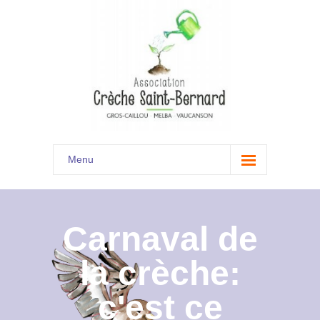
Menu
Accueil
Son histoire
Carnaval de
Présentation
la crèche:
Documents
c'est ce
Les menus à venir