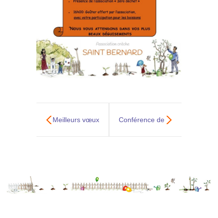
Meilleurs vœux
Conférence de
et bonne année
Anne Louise
2022!
Nesme le 19
mars prochain:
« Les enfants et