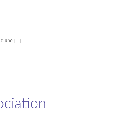
t d’une
[…]
ociation