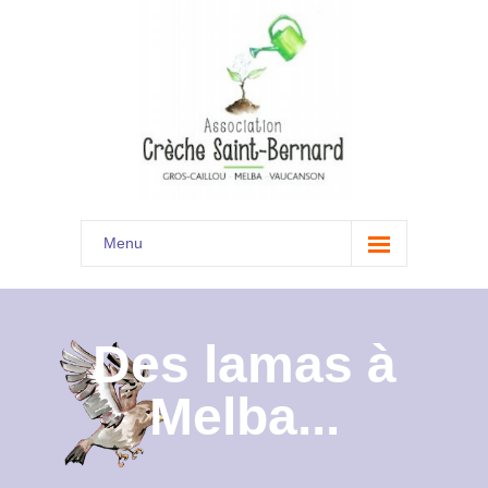
Menu
Accueil
Son histoire
Des lamas à
Présentation
Melba...
Documents
Les menus à venir