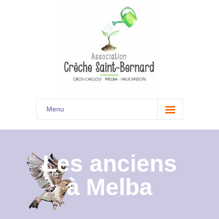
Menu
Accueil
Son histoire
Les anciens
Présentation
à Melba
Documents
Les menus à venir