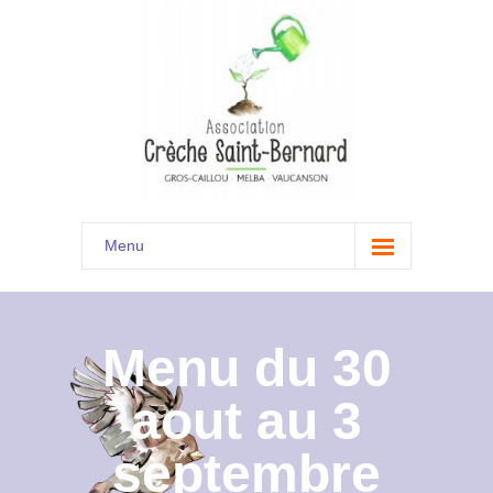
Menu
Accueil
Son histoire
Menu du 30
Présentation
aout au 3
Documents
septembre
Les menus à venir