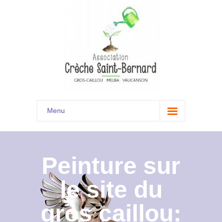
Menu
Accueil
Son histoire
Peinture sur
Présentation
le site du
Documents
gros caillou:
Les menus à venir