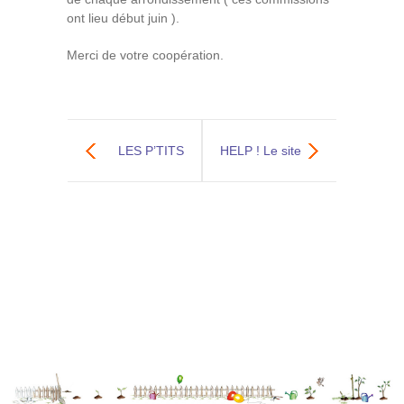
ont lieu début juin ).
Merci de votre coopération.
LES P’TITS
HELP ! Le site
MOUSSES
du Gros Caillou
RECRUTENT!
a besoin d’aide!
Aidez-les a
construire un tipi!