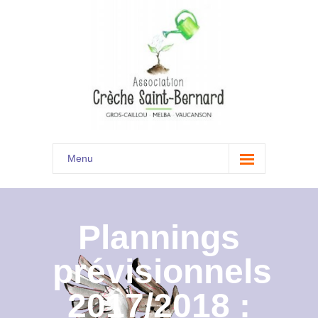
Menu
Accueil
Son histoire
Plannings
Présentation
prévisionnels
Documents
2017/2018 :
Les menus à venir