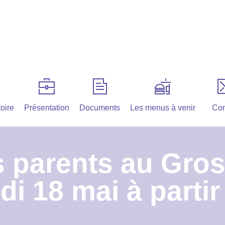
oire
Présentation
Documents
Les menus à venir
Con
 parents au Gros 
di 18 mai à partir