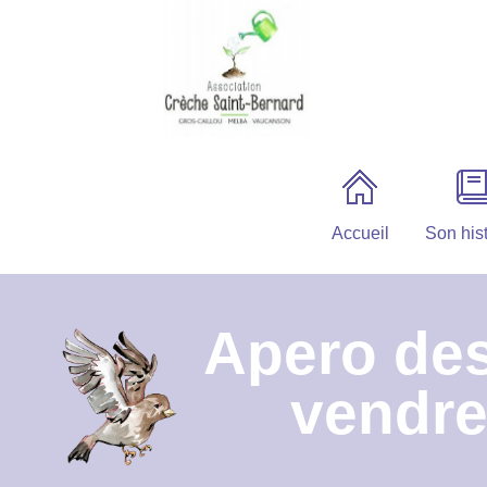
Accueil
Son hist
Apero des
vendre