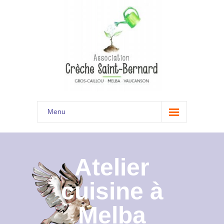
Menu
Accueil
Son histoire
Atelier
Présentation
cuisine à
Documents
Melba
Les menus à venir