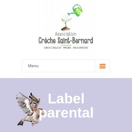
Menu
Accueil
Son histoire
Label
Présentation
parental
Documents
Les menus à venir