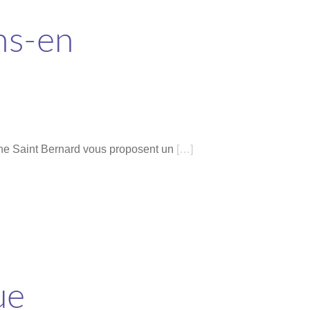
ons-en
èche Saint Bernard vous proposent un
[…]
ue