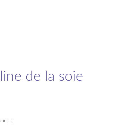
line de la soie
our
[…]