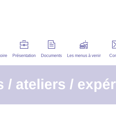
oire
Présentation
Documents
Les menus à venir
Con
s / ateliers / expé