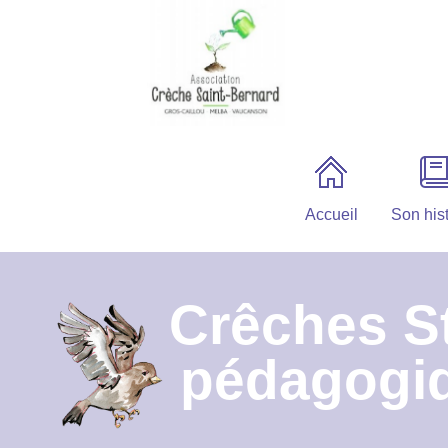
Accueil
Son hist
Crêches S
pédagogiq