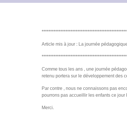
**************************************************
Article mis à jour : La journée pédagogique
**************************************************
Comme tous les ans , une journée pédagogi
retenu portera sur le développement des 
Par contre , nous ne connaissons pas encor
pourrons pas accueillir les enfants ce jour l
Merci.