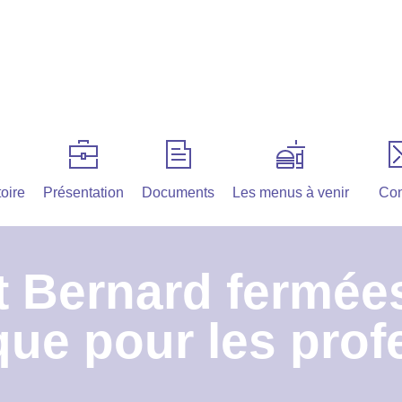
oire
Présentation
Documents
Les menus à venir
Con
t Bernard fermées
ue pour les prof