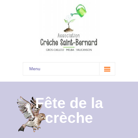
Menu
Accueil
Son histoire
Fête de la
Présentation
crèche
Documents
Les menus à venir