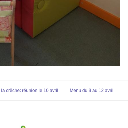
 la crêche: réunion le 10 avril
Menu du 8 au 12 avril