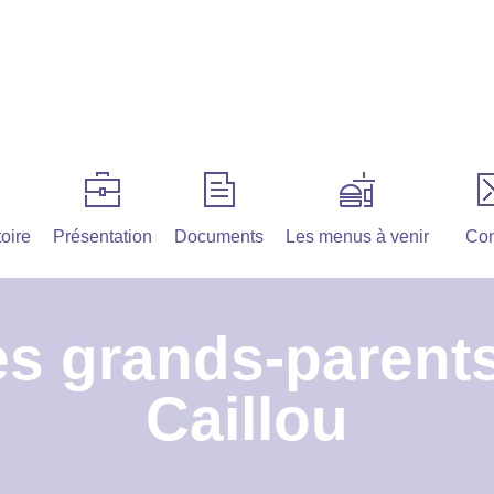
oire
Présentation
Documents
Les menus à venir
Con
s grands-parents
Caillou