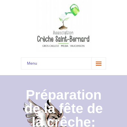
Menu
Accueil
Son histoire
Préparation
Présentation
de la fête de
Documents
la crêche:
Les menus à venir