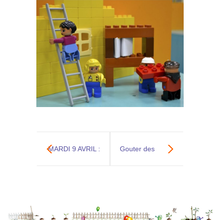
MARDI 9 AVRIL :
Gouter des
Conférence
grands-parents
« Montessori
au Gros-Caillou
pour les tout-