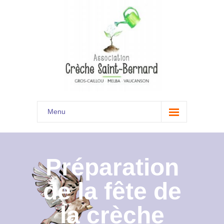
Menu
Accueil
Son histoire
Préparation
Présentation
de la fête de
Documents
la crèche
Les menus à venir