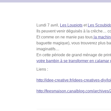
Lundi 7 avril,
Les Loupiots
et
Les Scoubid
Ils peuvent venir déguisés à la crèche… c
Et comme on ne manie pas tous
la machin
baguette magique), vous trouverez plus bas
imaginatifs…
En cette période de grand ménage de printe
votre bambin à se transformer en calamar 
Liens :
http://idee-creative.fr/idees-creatives-diy
http://feesmaison.canalblog.com/archives