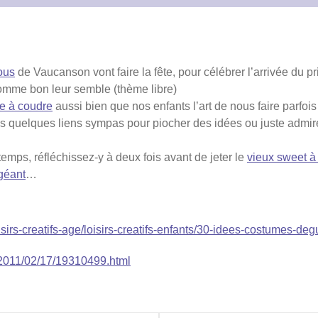
ous
de Vaucanson vont faire la fête, pour célébrer l’arrivée du p
omme bon leur semble (thème libre)
e à coudre
aussi bien que nos enfants l’art de nous faire parfo
 quelques liens sympas pour piocher des idées ou juste admirer
mps, réfléchissez-y à deux fois avant de jeter le
vieux sweet à
géant
…
/loisirs-creatifs-age/loisirs-creatifs-enfants/30-idees-costumes-
/2011/02/17/19310499.html