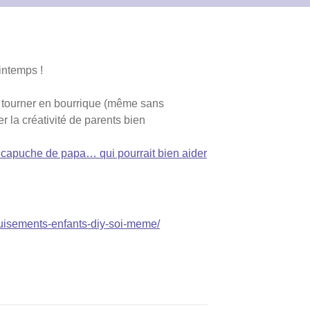
rintemps !
is tourner en bourrique (même sans
 la créativité de parents bien
 capuche de papa… qui pourrait bien aider
deguisements-enfants-diy-soi-meme/