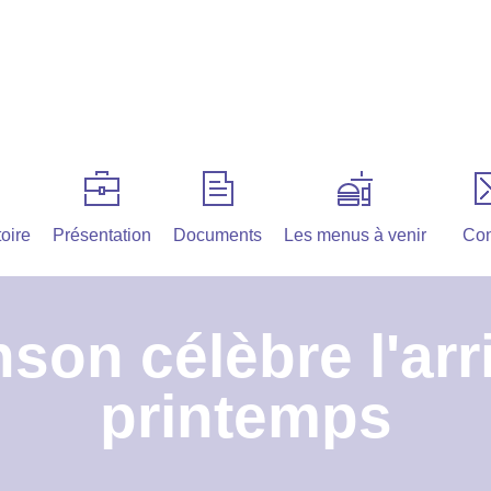
oire
Présentation
Documents
Les menus à venir
Con
son célèbre l'arr
printemps