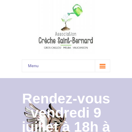
Menu
Accueil
Son histoire
Rendez-vous
Présentation
vendredi 9
Documents
juillet à 18h à
Les menus à venir